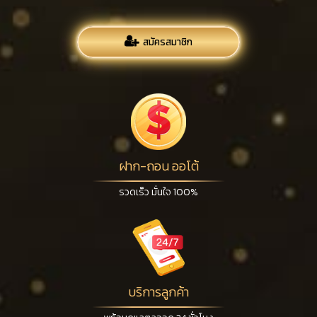
สมัครสมาชิก
ฝาก-ถอน ออโต้
รวดเร็ว มั่นใจ 100%
บริการลูกค้า