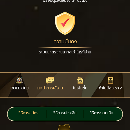
พร้อมดูแลตลออด 24 ชั่วโมง
ความมั่นคง
ระบบมาตรฐานสากลเท่าไหร่ก็จ่าย
ROLEX169
แนะนำการใช้งาน
โปรโมชั่น
ทำไมต้องเรา ?
วิธีการสมัคร
วิธีการฝากเงิน
วิธีการถอนเงิน