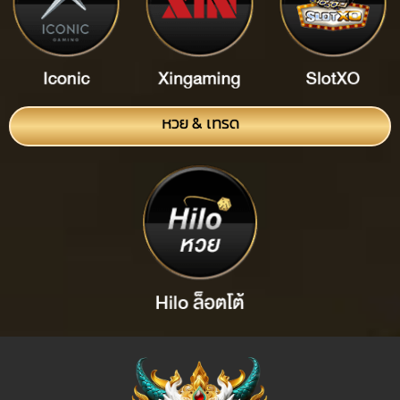
หวย & เทรด