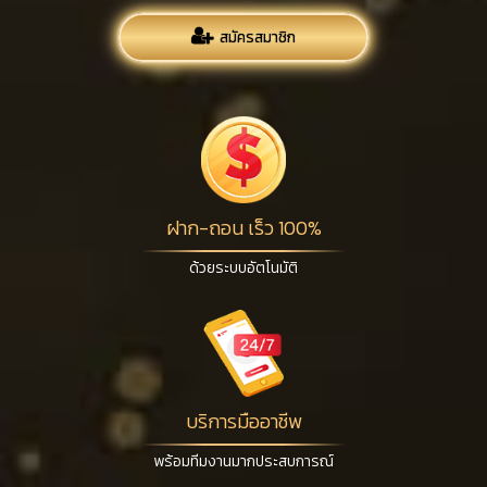
สมัครสมาชิก
ฝาก-ถอน เร็ว 100%
ด้วยระบบอัตโนมัติ
บริการมืออาชีพ
พร้อมทีมงานมากประสบการณ์