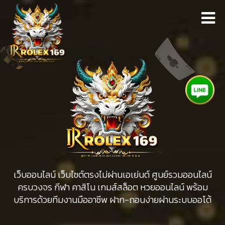
เว็บออนไลน์ เว็บไซต์ตรงไม่ผ่านเอเย่นต์ ศูนย์รวมออนไลน์
ครบวงจร กีฬา คาสิโน เกมส์สล็อต หวยออนไลน์ พร้อม
บริการด้วยทีมงานมืออาชีพ ฝาก-ถอนง่ายผ่านระบบออโต้