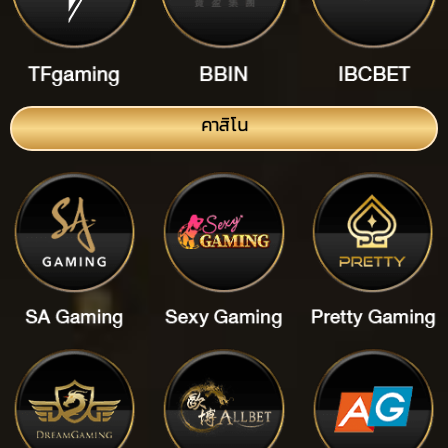
คาสิโน