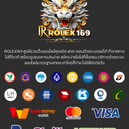
ROLEX169 ศูนย์รวมเว็บออนไลน์ทุกชนิด ฝาก-ถอนด้วยระบบออโต้ ทำรายการ
ไม่กี่วินาที พร้อมรูปแบบการเล่นง่าย สมัครง่ายในไม่กี่ขั้นตอน บริการด้วยระบบ
ออนไลน์มาตรฐานสากล เท่าไหร่ก็จ่าย ไม่มีลิมิตต่อวัน